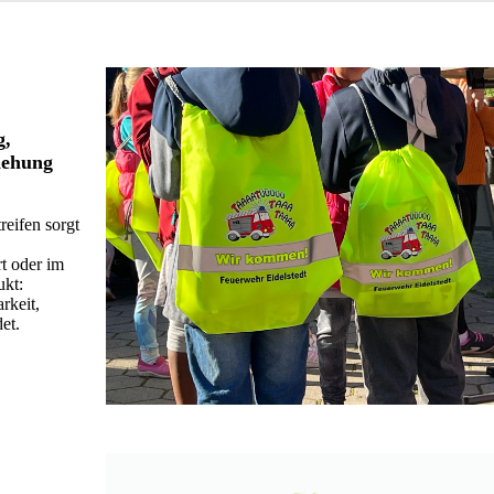
g,
iehung
reifen sorgt
t oder im
ukt:
rkeit,
et.