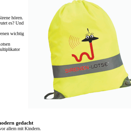
Sirene hören.
utet es? Und
renen wichtig
Lotsen
ltiplikator
modern gedacht
vor allem mit Kindern.